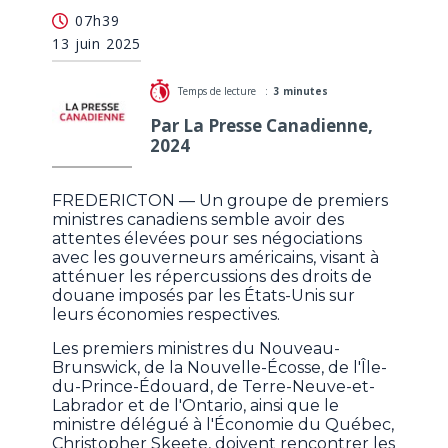
Les premiers ministres se tournent vers les
07h39
gouverneurs de la Nouvelle-Angleterre
13 juin 2025
Temps de lecture :
3 minutes
Par La Presse Canadienne,
2024
FREDERICTON — Un groupe de premiers
ministres canadiens semble avoir des
attentes élevées pour ses négociations
avec les gouverneurs américains, visant à
atténuer les répercussions des droits de
douane imposés par les États-Unis sur
leurs économies respectives.
Les premiers ministres du Nouveau-
Brunswick, de la Nouvelle-Écosse, de l'Île-
du-Prince-Édouard, de Terre-Neuve-et-
Labrador et de l'Ontario, ainsi que le
ministre délégué à l'Économie du Québec,
Christopher Skeete, doivent rencontrer les