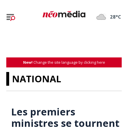
28°C
New!
Change the site language by clicking here
NATIONAL
Les premiers
ministres se tournent