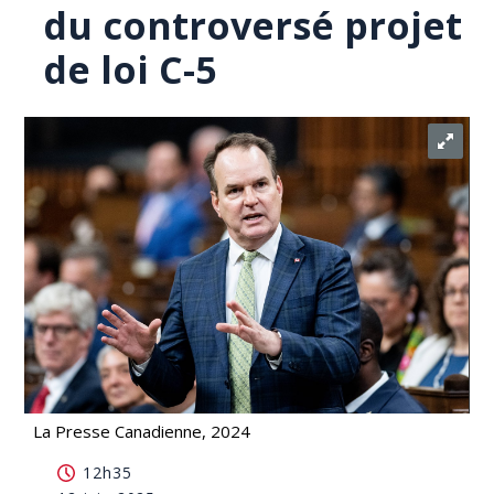
du controversé projet
de loi C-5
La Presse Canadienne, 2024
Les libéraux écourteront l'étude du controversé
12h35
projet de loi C-5