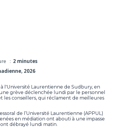
e suspendus en raison d'une grève
ure :
2 minutes
nadienne, 2026
l'Université Laurentienne de Sudbury, en
 une grève déclenchée lundi par le personnel
et les conseillers, qui réclament de meilleures
fessoral de l’Université Laurentienne (APPUL)
menées en médiation ont abouti à une impasse
nt débrayé lundi matin.