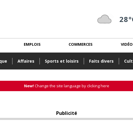
28°
EMPLOIS
COMMERCES
VIDÉO
ique
Affaires
Sports et loisirs
Faits divers
Cult
New!
Change the site language by clicking here
Publicité