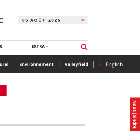
C
EXTRA
S
+
English
urel
Environnement
Valleyfield
Nous joindre