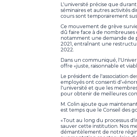
L'université précise que durant 
séminaires et autres activités d
cours sont temporairement su
Ce mouvement de grève survient
dû faire face à de nombreuses d
notamment une demande de pro
2021, entraînant une restructur
2022.
Dans un communiqué, l'Univers
offre «juste, raisonnable et vi
Le président de l'association de
employés ont consenti d'«énorm
l'université et que les membres
pour obtenir de meilleures cond
M. Colin ajoute que maintenant 
est temps que le Conseil des go
«Tout au long du processus d'in
sauver cette institution. Nos m
démantèlement de notre régime 