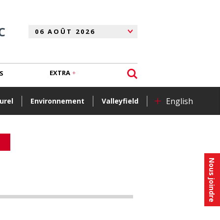
C
EXTRA
S
+
English
urel
Environnement
Valleyfield
Nous joindre