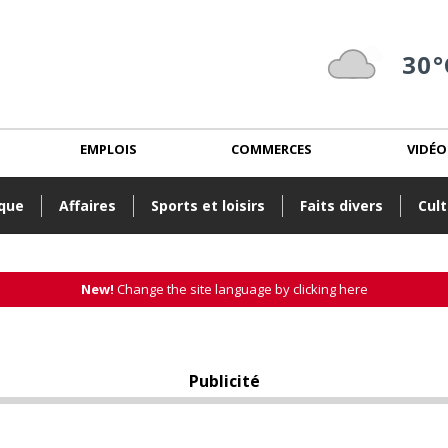
30°
EMPLOIS
COMMERCES
VIDÉO
ique
Affaires
Sports et loisirs
Faits divers
Cult
New!
Change the site language by clicking here
Publicité