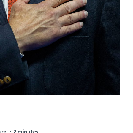
 M$ pour reconstruire un hôpital israélien
ure :
2 minutes