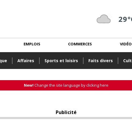
29°
EMPLOIS
COMMERCES
VIDÉO
ique
Affaires
Sports et loisirs
Faits divers
Cult
New!
Change the site language by clicking here
Publicité