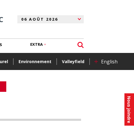
C
EXTRA
S
+
English
urel
Environnement
Valleyfield
Nous joindre