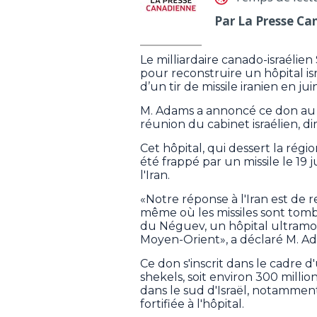
Par La Presse Ca
Le milliardaire canado-israélien
pour reconstruire un hôpital isr
d’un tir de missile iranien en juin
M. Adams a annoncé ce don au C
réunion du cabinet israélien, d
Cet hôpital, qui dessert la régi
été frappé par un missile le 19 j
l'Iran.
«Notre réponse à l'Iran est de r
même où les missiles sont tomb
du Néguev, un hôpital ultramod
Moyen-Orient», a déclaré M. A
Ce don s'inscrit dans le cadre d'
shekels, soit environ 300 millio
dans le sud d'Israël, notammen
fortifiée à l'hôpital.