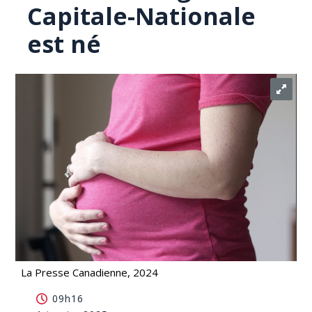
Capitale-Nationale
est né
La Presse Canadienne, 2024
Le premier bébé de 2025 de la région de la
09h16
Capitale-Nationale est né