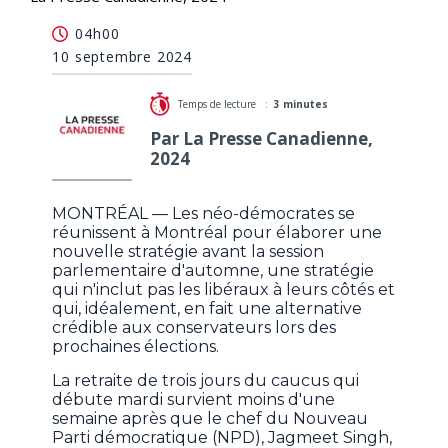
Le caucus du NPD se réunit après avoir quitté
04h00
l'accord avec les libéraux
10 septembre 2024
Temps de lecture :
3 minutes
Par La Presse Canadienne,
2024
MONTRÉAL — Les néo-démocrates se
réunissent à Montréal pour élaborer une
nouvelle stratégie avant la session
parlementaire d'automne, une stratégie
qui n'inclut pas les libéraux à leurs côtés et
qui, idéalement, en fait une alternative
crédible aux conservateurs lors des
prochaines élections.
La retraite de trois jours du caucus qui
débute mardi survient moins d'une
semaine après que le chef du Nouveau
Parti démocratique (NPD), Jagmeet Singh,