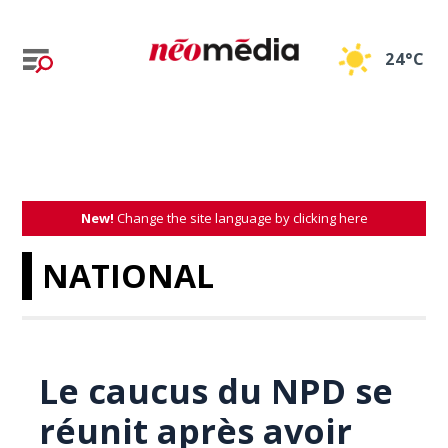
24°C
New!
Change the site language by clicking here
NATIONAL
Le caucus du NPD se
réunit après avoir