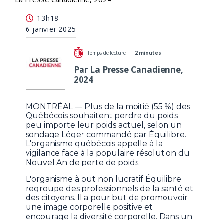
La vigilance est de mise face à la résolution de
13h18
perte de poids, selon Équilibre
6 janvier 2025
Temps de lecture :
2 minutes
Par La Presse Canadienne,
2024
MONTRÉAL — Plus de la moitié (55 %) des
Québécois souhaitent perdre du poids
peu importe leur poids actuel, selon un
sondage Léger commandé par Équilibre.
L'organisme québécois appelle à la
vigilance face à la populaire résolution du
Nouvel An de perte de poids.
L'organisme à but non lucratif Équilibre
regroupe des professionnels de la santé et
des citoyens. Il a pour but de promouvoir
une image corporelle positive et
encourage la diversité corporelle. Dans un