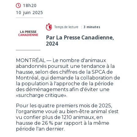
La SPCA de Montréal demande la collaboration du
18h20
public à l'approche du 1er juillet
10 juin 2025
Temps de lecture :
3 minutes
Par La Presse Canadienne,
2024
MONTRÉAL — Le nombre d'animaux
abandonnés poursuit une tendance à la
hausse, selon des chiffres de la SPCA de
Montréal, qui demande la collaboration de
la population à l'approche de la période
des déménagements afin d'éviter une
«surcharge critique».
Pour les quatre premiers mois de 2025,
l'organisme voué au bien-être animal s'est
vu confier plus de 1210 animaux, en
hausse de 26 % par rapport à la même
période l'an dernier.