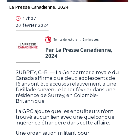
La Presse Canadienne, 2024
La GRC n'a décelé aucune trace d'ingérence
17h07
étrangère autour d'une fusillade en C.-B.
20 février 2024
Temps de lecture :
2 minutes
Par La Presse Canadienne,
2024
SURREY, C.-B. — La Gendarmerie royale du
Canada affirme que deux adolescents de
16 ans ont été accusés relativement à une
fusillade survenue le 1er février dans une
résidence de Surrey, en Colombie-
Britannique.
La GRC ajoute que les enquêteurs n'ont
trouvé aucun lien avec une quelconque
ingérence étrangère dans cette affaire.
Une organisation militant pour