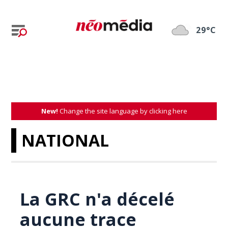
29°C
New!
Change the site language by clicking here
NATIONAL
La GRC n'a décelé
aucune trace