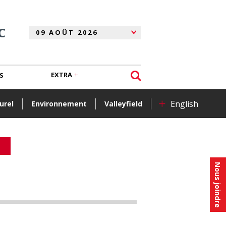
C
EXTRA
S
+
English
urel
Environnement
Valleyfield
Nous joindre