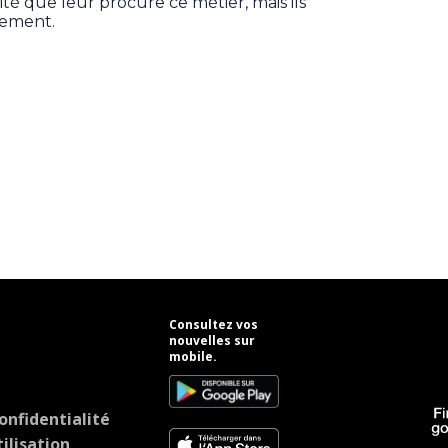
ité que leur procure ce métier, mais ils
lement.
Consultez vos
nouvelles sur
mobile.
onfidentialité
ilisation