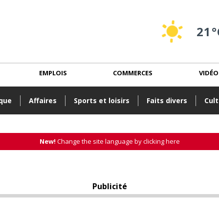
21°
EMPLOIS
COMMERCES
VIDÉO
ique
Affaires
Sports et loisirs
Faits divers
Cult
New!
Change the site language by clicking here
Publicité