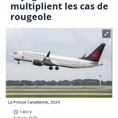
multiplient les cas de
rougeole
La Presse Canadienne, 2024
L'ASPC craint que les voyages de la relâche
14h14
multiplient les cas de rougeole
6 mars 2025