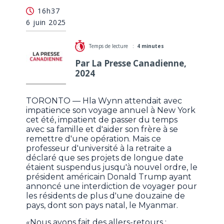
Inquiets, des Canadiens de la diaspora birmane
16h37
annulent leur voyage aux États-Unis
6 juin 2025
Temps de lecture :
4 minutes
Par La Presse Canadienne,
2024
TORONTO — Hla Wynn attendait avec
impatience son voyage annuel à New York
cet été, impatient de passer du temps
avec sa famille et d'aider son frère à se
remettre d'une opération. Mais ce
professeur d'université à la retraite a
déclaré que ses projets de longue date
étaient suspendus jusqu'à nouvel ordre, le
président américain Donald Trump ayant
annoncé une interdiction de voyager pour
les résidents de plus d'une douzaine de
pays, dont son pays natal, le Myanmar.
«Nous avons fait des allers-retours :