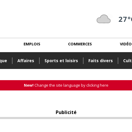
27°
EMPLOIS
COMMERCES
VIDÉO
ique
Affaires
Sports et loisirs
Faits divers
Cult
New!
Change the site language by clicking here
Publicité