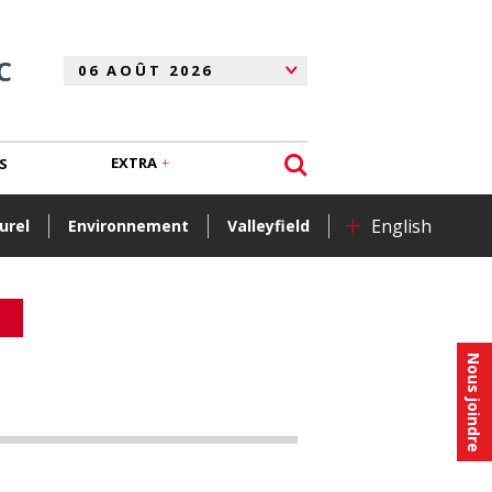
C
EXTRA
S
+
English
urel
Environnement
Valleyfield
Nous joindre