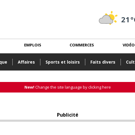
21°
EMPLOIS
COMMERCES
VIDÉO
ique
Affaires
Sports et loisirs
Faits divers
Cult
New!
Change the site language by clicking here
Publicité