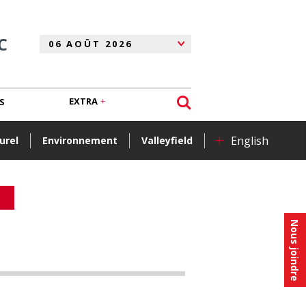
C
EXTRA
S
+
English
urel
Environnement
Valleyfield
Nous joindre