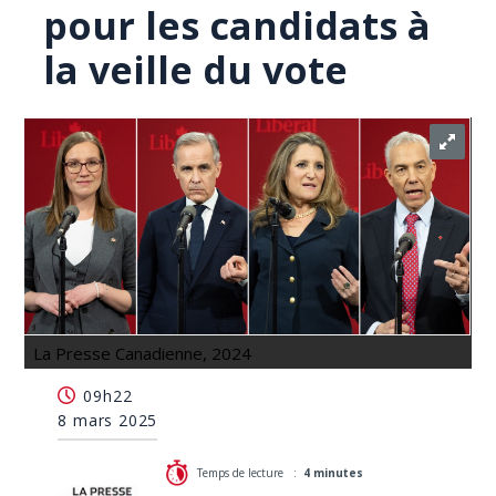
pour les candidats à
la veille du vote
La Presse Canadienne, 2024
Course à la direction du PLC: dernier blitz pour les
09h22
candidats à la veille du vote
8 mars 2025
Temps de lecture :
4 minutes