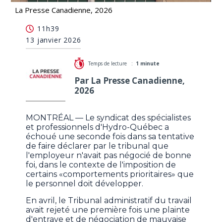
La Presse Canadienne, 2026
«Comportements prioritaires» des employés
11h39
d'Hydro: plainte d'un syndicat rejetée
13 janvier 2026
Temps de lecture :
1 minute
Par La Presse Canadienne,
2026
MONTRÉAL — Le syndicat des spécialistes
et professionnels d'Hydro-Québec a
échoué une seconde fois dans sa tentative
de faire déclarer par le tribunal que
l'employeur n'avait pas négocié de bonne
foi, dans le contexte de l'imposition de
certains «comportements prioritaires» que
le personnel doit développer.
En avril, le Tribunal administratif du travail
avait rejeté une première fois une plainte
d'entrave et de négociation de mauvaise