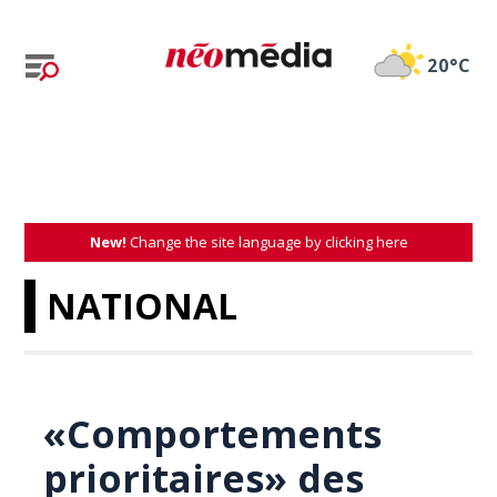
20°C
New!
Change the site language by clicking here
NATIONAL
«Comportements
prioritaires» des