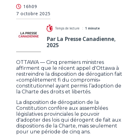
Cinq premiers ministres pressent Carney à ne pas
16h09
limiter la disposition de dérogation
7 octobre 2025
Temps de lecture :
1 minute
Par La Presse Canadienne,
2025
OTTAWA — Cinq premiers ministres
affirment que le récent appel d'Ottawa à
restreindre la disposition de dérogation fait
«complètement fi du compromis»
constitutionnel ayant permis l’adoption de
la Charte des droits et libertés.
La disposition de dérogation de la
Constitution confère aux assemblées
législatives provinciales le pouvoir
d'adopter des lois qui dérogent de fait aux
dispositions de la Charte, mais seulement
pour une période de cinq ans.