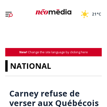
21°C
New!
Change the site language by clicking here
NATIONAL
Carney refuse de
verser aux Québécois