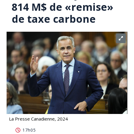
814 M$ de «remise»
de taxe carbone
La Presse Canadienne, 2024
Carney refuse de verser aux Québécois 814 M$
17h05
de «remise» de taxe carbone