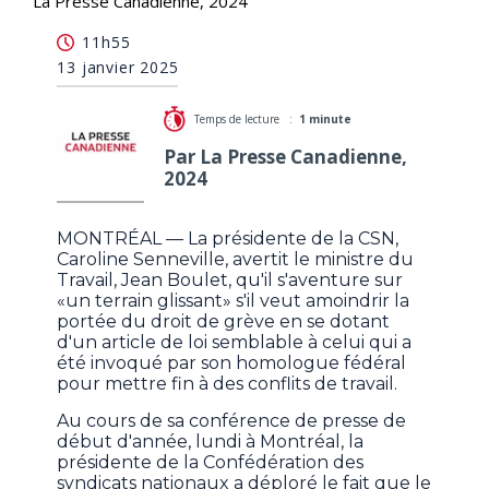
La Presse Canadienne, 2024
Boulet et le droit de grève: «vous vous aventurez
11h55
sur un terrain glissant» dit la CSN
13 janvier 2025
Temps de lecture :
1 minute
Par La Presse Canadienne,
2024
MONTRÉAL — La présidente de la CSN,
Caroline Senneville, avertit le ministre du
Travail, Jean Boulet, qu'il s'aventure sur
«un terrain glissant» s'il veut amoindrir la
portée du droit de grève en se dotant
d'un article de loi semblable à celui qui a
été invoqué par son homologue fédéral
pour mettre fin à des conflits de travail.
Au cours de sa conférence de presse de
début d'année, lundi à Montréal, la
présidente de la Confédération des
syndicats nationaux a déploré le fait que le