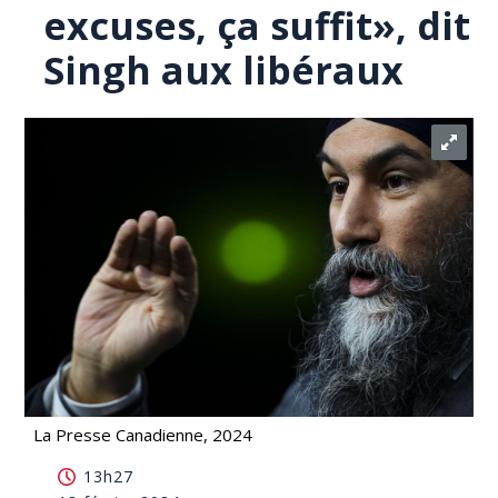
excuses, ça suffit», dit
Singh aux libéraux
La Presse Canadienne, 2024
Assurance-médicaments: «les excuses, ça suffit»,
13h27
dit Singh aux libéraux