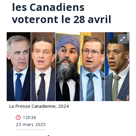
les Canadiens
voteront le 28 avril
La Presse Canadienne, 2024
Alerte: la campagne fédérale est lancée et les
12h36
Canadiens voteront le 28 avril
23 mars 2025